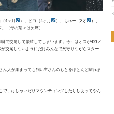
白（4ヶ月
）、ピヨ（4ヶ月
）、ちゅー（3才
）、
フ。（母の茶々は欠席）
1瞬で交尾して繁殖してしまいます。今回はオスが4羽メ
黒が交尾しないようにだけみんなで見守りながらスター
さん人が集まっても飼い主さんのもとをほとんど離れま
じで、はしゃいだりマウンティングしたりしあってやん