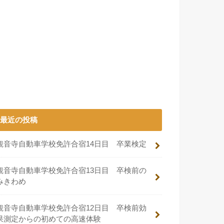
最近の投稿
観音寺自動車学校免許合宿14日目 卒業検定
観音寺自動車学校免許合宿13日目 卒検前の
みきわめ
観音寺自動車学校免許合宿12日目 卒検前効
果測定からの初めての高速体験