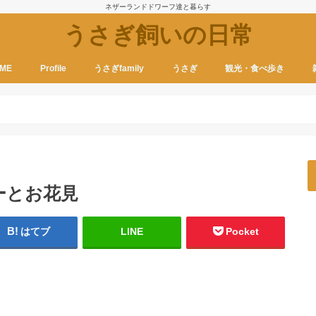
ネザーランドドワーフ達と暮らす
うさぎ飼いの日常
ME
Profile
うさぎfamily
うさぎ
観光・食べ歩き
ーとお花見
はてブ
LINE
Pocket