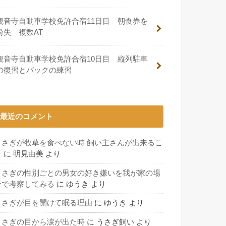
観音寺自動車学校免許合宿11日目 朝食券を
紛失 複数AT
観音寺自動車学校免許合宿10日目 縦列駐車
の復習とバックの練習
最近のコメント
うさぎが牧草を食べない時 飼い主さんが出来るこ
と
に
明見由美
より
うさぎの性別ごとの男女の好き嫌いを我が家の場
合で考察してみる
に
ゆうき
より
うさぎが目を開けて眠る理由
に
ゆうき
より
うさぎの目から涙が出た時
に
うさぎ飼い
より