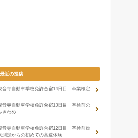
最近の投稿
観音寺自動車学校免許合宿14日目 卒業検定
観音寺自動車学校免許合宿13日目 卒検前の
みきわめ
観音寺自動車学校免許合宿12日目 卒検前効
果測定からの初めての高速体験