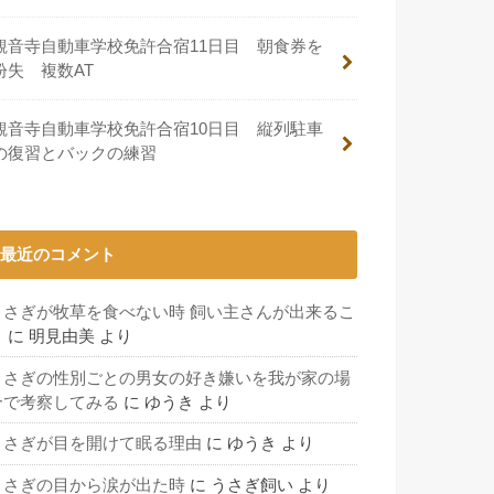
観音寺自動車学校免許合宿11日目 朝食券を
紛失 複数AT
観音寺自動車学校免許合宿10日目 縦列駐車
の復習とバックの練習
最近のコメント
うさぎが牧草を食べない時 飼い主さんが出来るこ
と
に
明見由美
より
うさぎの性別ごとの男女の好き嫌いを我が家の場
合で考察してみる
に
ゆうき
より
うさぎが目を開けて眠る理由
に
ゆうき
より
うさぎの目から涙が出た時
に
うさぎ飼い
より