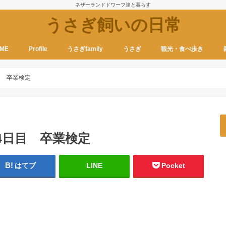
ネザーランドドワーフ達と暮らす
うさぎ飼いの日常
ME
Profile
うさぎfamily
うさぎ
観光・食べ歩き
目 卒業検定
4日目 卒業検定
はてブ
LINE
Pocket