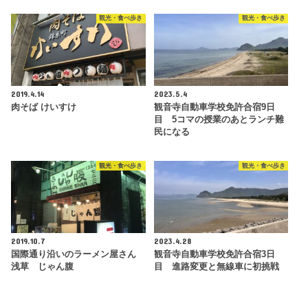
観光・食べ歩き
観光・食べ歩き
2019.4.14
2023.5.4
肉そば けいすけ
観音寺自動車学校免許合宿9日
目 5コマの授業のあとランチ難
民になる
観光・食べ歩き
観光・食べ歩き
2019.10.7
2023.4.28
国際通り沿いのラーメン屋さん
観音寺自動車学校免許合宿3日
浅草 じゃん腹
目 進路変更と無線車に初挑戦