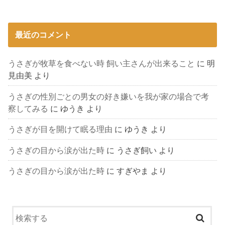
最近のコメント
うさぎが牧草を食べない時 飼い主さんが出来ること
に
明
見由美
より
うさぎの性別ごとの男女の好き嫌いを我が家の場合で考
察してみる
に
ゆうき
より
うさぎが目を開けて眠る理由
に
ゆうき
より
うさぎの目から涙が出た時
に
うさぎ飼い
より
うさぎの目から涙が出た時
に
すぎやま
より