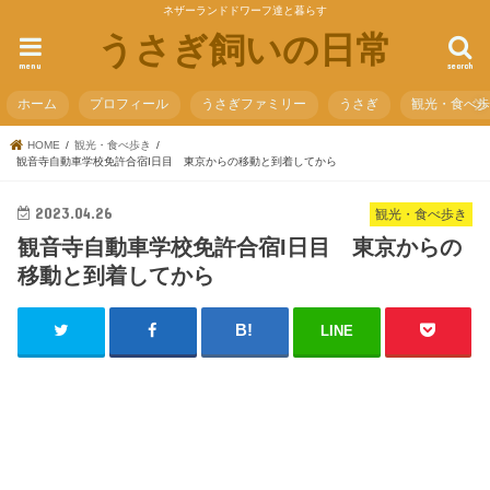
ネザーランドドワーフ達と暮らす
うさぎ飼いの日常
menu
search
ホーム
プロフィール
うさぎファミリー
うさぎ
観光・食べ
HOME
観光・食べ歩き
観音寺自動車学校免許合宿I日目 東京からの移動と到着してから
2023.04.26
観光・食べ歩き
観音寺自動車学校免許合宿I日目 東京からの
移動と到着してから
LINE