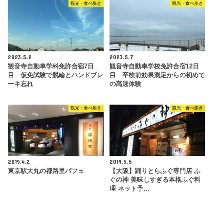
観光・食べ歩き
観光・食べ歩き
2023.5.2
2023.5.7
観音寺自動車学科免許合宿7日
観音寺自動車学校免許合宿12日
目 仮免試験で脱輪とハンドブレ
目 卒検前効果測定からの初めて
ーキ忘れ
の高速体験
観光・食べ歩き
観光・食べ歩き
2019.4.2
2019.5.5
東京駅大丸の都路里パフェ
【大阪】踊りとらふぐ専門店 ふ
ぐの神 美味しすぎる本格ふぐ料
理 ネット予…