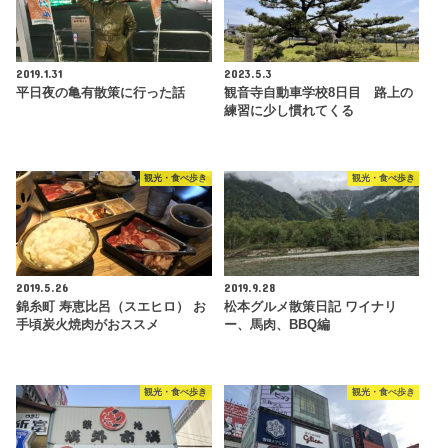
2019.1.31
2023.5.3
平日夜の亀有散策に行った話
観音寺自動車学校8日目 路上の
練習に少し慣れてくる
観光・食べ歩き
観光・食べ歩き
2019.5.26
2019.9.28
錦糸町 寿恵比呂（スエヒロ） お
松本グルメ散策日記 ワイナリ
手頃炭火焼肉がおススメ
ー、馬肉、BBQ編
観光・食べ歩き
観光・食べ歩き