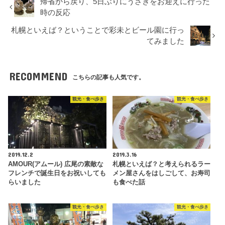
帰省から戻り、5日ぶりにうさぎをお迎えに行った
時の反応
札幌といえば？ということで彩未とビール園に行っ
てみました
RECOMMEND
こちらの記事も人気です。
観光・食べ歩き
観光・食べ歩き
2019.12.2
2019.3.16
AMOUR(アムール) 広尾の素敵な
札幌といえば？と考えられるラー
フレンチで誕生日をお祝いしても
メン屋さんをはしごして、お寿司
らいました
も食べた話
観光・食べ歩き
観光・食べ歩き