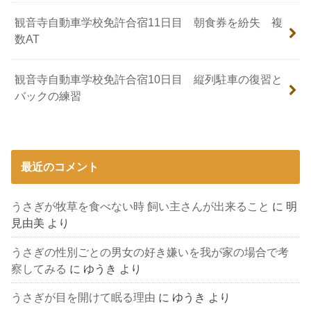
観音寺自動車学校免許合宿11日目 朝食券を紛失 複
数AT
観音寺自動車学校免許合宿10日目 縦列駐車の復習と
バックの練習
最近のコメント
うさぎが牧草を食べない時 飼い主さんが出来ること
に
明
見由美
より
うさぎの性別ごとの男女の好き嫌いを我が家の場合で考
察してみる
に
ゆうき
より
うさぎが目を開けて眠る理由
に
ゆうき
より