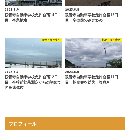
2023.5.9
2023.5.8
観音寺自動車学校免許合宿14日
観音寺自動車学校免許合宿13日
目 卒業検定
目 卒検前のみきわめ
観光・食べ歩き
観光・食べ歩き
2023.5.7
2023.5.6
観音寺自動車学校免許合宿12日
観音寺自動車学校免許合宿11日
目 卒検前効果測定からの初めて
目 朝食券を紛失 複数AT
の高速体験
プロフィール