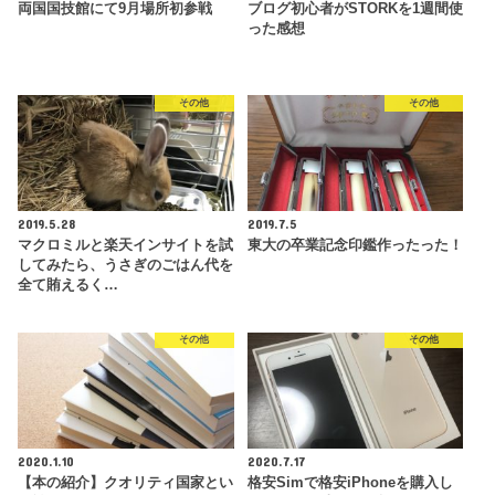
両国国技館にて9月場所初参戦
ブログ初心者がSTORKを1週間使
った感想
その他
その他
2019.5.28
2019.7.5
マクロミルと楽天インサイトを試
東大の卒業記念印鑑作ったった！
してみたら、うさぎのごはん代を
全て賄えるく…
その他
その他
2020.1.10
2020.7.17
【本の紹介】クオリティ国家とい
格安Simで格安iPhoneを購入し