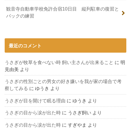
観音寺自動車学校免許合宿10日目 縦列駐車の復習と
バックの練習
最近のコメント
うさぎが牧草を食べない時 飼い主さんが出来ること
に
明
見由美
より
うさぎの性別ごとの男女の好き嫌いを我が家の場合で考
察してみる
に
ゆうき
より
うさぎが目を開けて眠る理由
に
ゆうき
より
うさぎの目から涙が出た時
に
うさぎ飼い
より
うさぎの目から涙が出た時
に
すぎやま
より