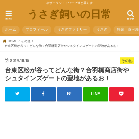
ネザーランドドワーフ達と暮らす
うさぎ飼いの日常
menu
search
ホーム
プロフィール
うさぎファミリー
うさぎ
観光・食べ
HOME
その他
台東区松が谷ってどんな街？合羽橋商店街やシュタインズゲートの聖地があるお！
2019.10.15
その他
台東区松が谷ってどんな街？合羽橋商店街や
シュタインズゲートの聖地があるお！
LINE