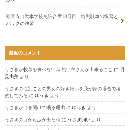
観音寺自動車学校免許合宿10日目 縦列駐車の復習と
バックの練習
最近のコメント
うさぎが牧草を食べない時 飼い主さんが出来ること
に
明
見由美
より
うさぎの性別ごとの男女の好き嫌いを我が家の場合で考
察してみる
に
ゆうき
より
うさぎが目を開けて眠る理由
に
ゆうき
より
うさぎの目から涙が出た時
に
うさぎ飼い
より