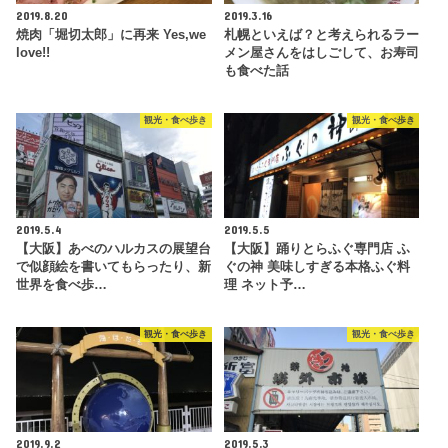
2019.8.20
2019.3.16
焼肉「堀切太郎」に再来 Yes,we
札幌といえば？と考えられるラー
love!!
メン屋さんをはしごして、お寿司
も食べた話
観光・食べ歩き
観光・食べ歩き
2019.5.4
2019.5.5
【大阪】あべのハルカスの展望台
【大阪】踊りとらふぐ専門店 ふ
で似顔絵を書いてもらったり、新
ぐの神 美味しすぎる本格ふぐ料
世界を食べ歩…
理 ネット予…
観光・食べ歩き
観光・食べ歩き
2019.9.2
2019.5.3