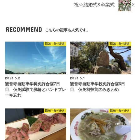
祝☆結婚式&卒業式
RECOMMEND
こちらの記事も人気です。
観光・食べ歩き
観光・食べ歩き
2023.5.2
2023.5.1
観音寺自動車学科免許合宿7日
観音寺自動車学校免許合宿6日
目 仮免試験で脱輪とハンドブレ
目 仮免前技能のみきわめ
ーキ忘れ
観光・食べ歩き
観光・食べ歩き