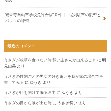
数AT
観音寺自動車学校免許合宿10日目 縦列駐車の復習と
バックの練習
最近のコメント
うさぎが牧草を食べない時 飼い主さんが出来ること
に
明
見由美
より
うさぎの性別ごとの男女の好き嫌いを我が家の場合で考
察してみる
に
ゆうき
より
うさぎが目を開けて眠る理由
に
ゆうき
より
うさぎの目から涙が出た時
に
うさぎ飼い
より