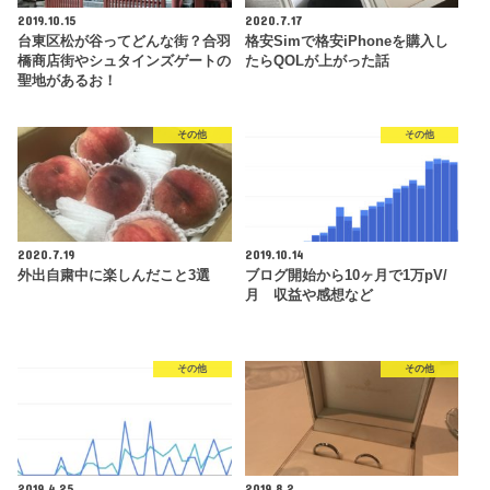
2019.10.15
2020.7.17
台東区松が谷ってどんな街？合羽
格安Simで格安iPhoneを購入し
橋商店街やシュタインズゲートの
たらQOLが上がった話
聖地があるお！
その他
その他
2020.7.19
2019.10.14
外出自粛中に楽しんだこと3選
ブログ開始から10ヶ月で1万pV/
月 収益や感想など
その他
その他
2019.4.25
2019.8.2