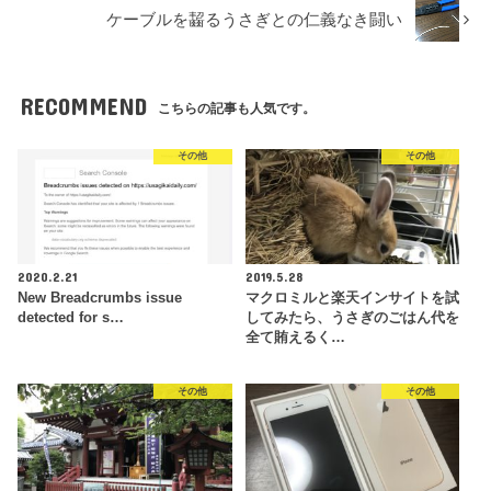
ケーブルを齧るうさぎとの仁義なき闘い
RECOMMEND
こちらの記事も人気です。
その他
その他
2020.2.21
2019.5.28
New Breadcrumbs issue
マクロミルと楽天インサイトを試
detected for s…
してみたら、うさぎのごはん代を
全て賄えるく…
その他
その他