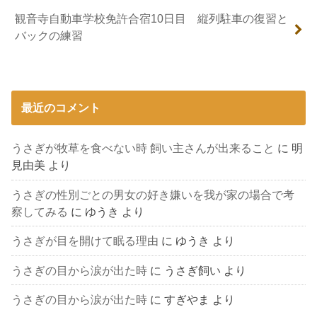
観音寺自動車学校免許合宿10日目 縦列駐車の復習と
バックの練習
最近のコメント
うさぎが牧草を食べない時 飼い主さんが出来ること
に
明
見由美
より
うさぎの性別ごとの男女の好き嫌いを我が家の場合で考
察してみる
に
ゆうき
より
うさぎが目を開けて眠る理由
に
ゆうき
より
うさぎの目から涙が出た時
に
うさぎ飼い
より
うさぎの目から涙が出た時
に
すぎやま
より