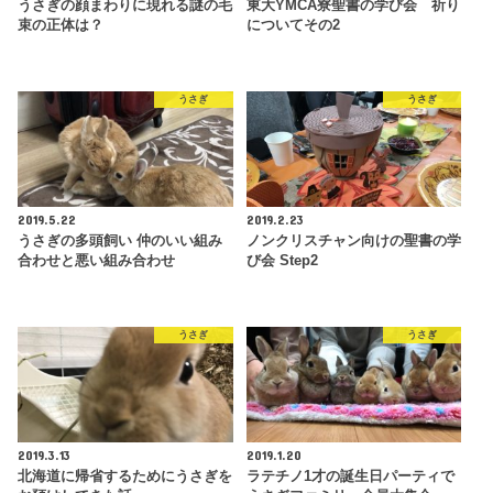
うさぎの顔まわりに現れる謎の毛
東大YMCA寮聖書の学び会 祈り
束の正体は？
についてその2
うさぎ
うさぎ
2019.5.22
2019.2.23
うさぎの多頭飼い 仲のいい組み
ノンクリスチャン向けの聖書の学
合わせと悪い組み合わせ
び会 Step2
うさぎ
うさぎ
2019.3.13
2019.1.20
北海道に帰省するためにうさぎを
ラテチノ1才の誕生日パーティで