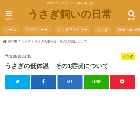
ネザーランドドワーフ達と暮らす
うさぎ飼いの日常
menu
search
ホーム
プロフィール
うさぎファミリー
うさぎ
観光・食べ
HOME
うさぎ
うさぎの低体温 その1症状について
2020.03.15
うさぎ
うさぎの低体温 その1症状について
LINE