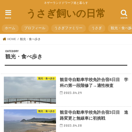
ネザーランドドワーフ達と暮らす
うさぎ飼いの日常
menu
search
ホーム
プロフィール
うさぎファミリー
うさぎ
観光・食べ
HOME
観光・食べ歩き
観光・食べ歩き
観光・食べ歩き
観音寺自動車学校免許合宿4日目 学
科の第一段階修了→適性検査
2023.04.29
観光・食べ歩き
観音寺自動車学校免許合宿3日目 進
路変更と無線車に初挑戦
2023.04.28