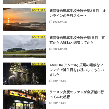
観光・食べ歩き
観音寺自動車学校免許合宿2日目 オ
ンラインの学科スタート
2023.04.27
観光・食べ歩き
観音寺自動車学校免許合宿I日目 東
京からの移動と到着してから
2023.04.26
観光・食べ歩き
AMOUR(アムール) 広尾の素敵なフ
レンチで誕生日をお祝いしてもらい
ました
2019.12.02
観光・食べ歩き
ラーメン弁慶のファンが全店舗に行
ってみた感想
2019.10.29