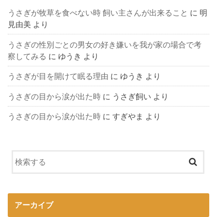
うさぎが牧草を食べない時 飼い主さんが出来ること
に
明
見由美
より
うさぎの性別ごとの男女の好き嫌いを我が家の場合で考
察してみる
に
ゆうき
より
うさぎが目を開けて眠る理由
に
ゆうき
より
うさぎの目から涙が出た時
に
うさぎ飼い
より
うさぎの目から涙が出た時
に
すぎやま
より
アーカイブ