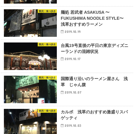
観光・食べ歩き
麺処 若武者 ASAKUSA 〜
FUKUSHIMA NOODLE STYLE〜
浅草おすすめラーメン
2019.10.19
観光・食べ歩き
台風19号直後の平日の東京ディズニ
ーランドの混雑状況
2019.10.17
観光・食べ歩き
国際通り沿いのラーメン屋さん 浅
草 じゃん腹
2019.10.07
観光・食べ歩き
カルボ 浅草のおすすめ激盛りスパ
ゲッティ
2019.10.03