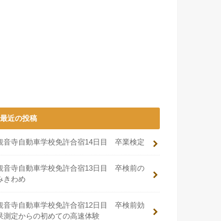
最近の投稿
観音寺自動車学校免許合宿14日目 卒業検定
観音寺自動車学校免許合宿13日目 卒検前の
みきわめ
観音寺自動車学校免許合宿12日目 卒検前効
果測定からの初めての高速体験