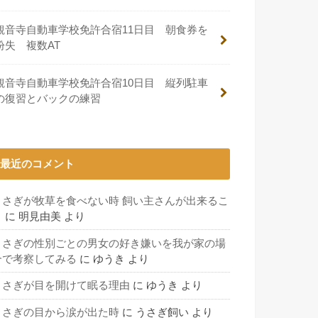
観音寺自動車学校免許合宿11日目 朝食券を
紛失 複数AT
観音寺自動車学校免許合宿10日目 縦列駐車
の復習とバックの練習
最近のコメント
うさぎが牧草を食べない時 飼い主さんが出来るこ
と
に
明見由美
より
うさぎの性別ごとの男女の好き嫌いを我が家の場
合で考察してみる
に
ゆうき
より
うさぎが目を開けて眠る理由
に
ゆうき
より
うさぎの目から涙が出た時
に
うさぎ飼い
より