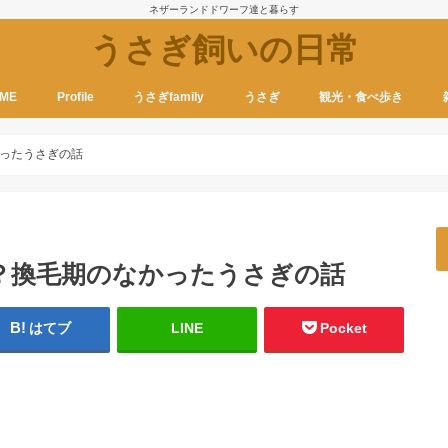
ネザーランドドワーフ達と暮らす
うさぎ飼いの日常
ME
Profile
うさぎfamily
うさぎ
観光・食べ歩き
ったうさぎの話
？換毛期のなかったうさぎの話
はてブ
LINE
Pocket